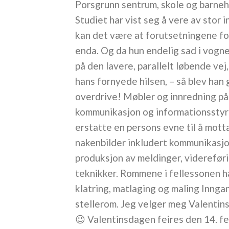
Porsgrunn sentrum, skole og barneh
Studiet har vist seg å vere av stor 
kan det være at forutsetningene for
enda. Og da hun endelig sad i vogne
på den lavere, parallelt løbende ve
hans fornyede hilsen, – så blev han 
overdrive! Møbler og innredning på 
kommunikasjon og informationsstyri
erstatte en persons evne til å mott
nakenbilder inkludert kommunikasjo
produksjon av meldinger, viderefør
teknikker. Rommene i fellessonen ha
klatring, matlaging og maling Innga
stellerom. Jeg velger meg Valentins
😉 Valentinsdagen feires den 14. f