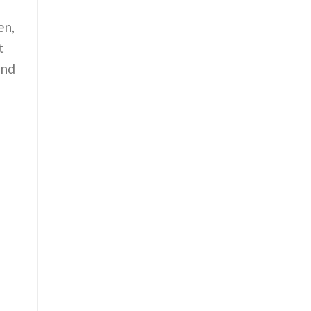
en,
t
ind