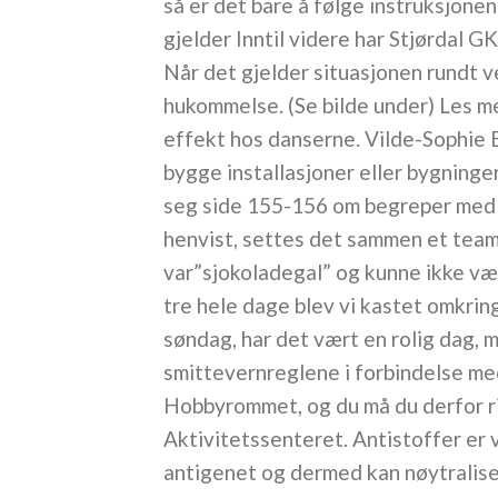
så er det bare å følge instruksjonen
gjelder Inntil videre har Stjørdal GK
Når det gjelder situasjonen rundt 
hukommelse. (Se bilde under) Les me
effekt hos danserne. Vilde-Sophie B
bygge installasjoner eller bygninger
seg side 155-156 om begreper med u
henvist, settes det sammen et team 
var”sjokoladegal” og kunne ikke være
tre hele dage blev vi kastet omkrin
søndag, har det vært en rolig dag, m
smittevernreglene i forbindelse m
Hobbyrommet, og du må du derfor ri
Aktivitetssenteret. Antistoffer er 
antigenet og dermed kan nøytralisere d