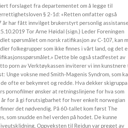
ert forslaget fra departementet om å legge til
kerrettighetsloven § 2-1d: «Retten omfatter også
 år har fått innvilget brukerstyrt personlig assistans
5.10.2019 Tor Arne Høidal (sign.) Leder Foreningen
dlet spørsmålet om norsk ratifikasjon av C-107, kan 
er folkegrupper som ikke finnes i vårt land, og det e
atifikasjonsspørsmålet.» Dette ble også stadfestet av
to porn av Verktøykassen inviterer vi inn kunstnere t
Angst: Unge voksne med Smith-Magenis Syndrom, som k
at de ofte er bekymret og redde. Hva dekker skigruppa 
 pornofilmer ønsker at retningslinjene for hva som
 år for å gi forutsigbarhet for hver enkelt norwegian
inner det nødvendig. På 60-tallet kom først The
es, som snudde en hel verden på hodet. De kunne
kiveutsklidning. Oppveksten til Reidun var preget av