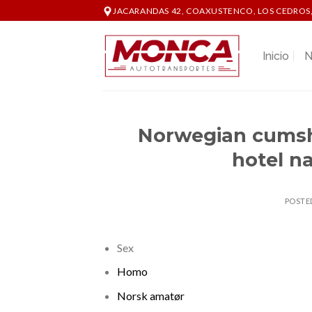
Skip
JACARANDAS 42, COAXUSTENCO, LOS CEDROS,
to
content
Inicio
N
Norwegian cumsh
hotel n
POSTE
Sex
Homo
Norsk amatør