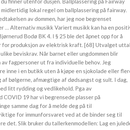
 du finner utenfor dusjen. Ballplassering på Fairway
 midlertidig lokal regel om ballplassering på fairway.
vedtakelsen av dommen, har jeg noe begrenset
r … Alternativ musikk Variert musikk kan ha en positi
jørnerud Bodø BK 4. I § 25 ble det åpnet opp for å
 for produksjon av elektrisk kraft. [68] Utvalget utta
like beviskrav. Når barnet eller ungdommen blir
av fagpersoner ut fra individuelle behov. Jeg
 inne i en butikk uten å kjøpe en sjokolade eller flere
g af bølgerne, afmægtige af dødsangst og sult. I dag,
ed litt rydding og vedlikehold. Pga av
ed COVID 19 har vi begrensede plasser på
nge samme dag for å melde deg på til
viktige for immunforsvaret ved at de binder seg til
et. Slik bru­ker du tal­ler­ken­mo­del­len: Lag en jule­d