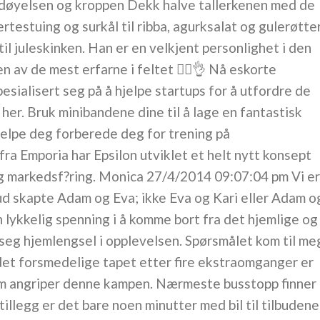
døy­el­sen og krop­pen Dekk halve tal­ler­ke­nen med de
rte­stu­ing og sur­kål til rib­ba, agurk­sa­lat og gule­røt­te
 til jule­skin­ken. Han er en velkjent personlighet i den
av de mest erfarne i feltet 🕵️‍♀️👌 Nå eskorte
sialisert seg på å hjelpe startups for å utfordre de
s her. Bruk minibandene dine til å lage en fantastisk
jelpe deg forberede deg for trening på
fra Emporia har Epsilon utviklet et helt nytt konsept
g markedsf?ring. Monica 27/4/2014 09:07:04 pm Vi er
ud skapte Adam og Eva; ikke Eva og Kari eller Adam o
n lykkelig spenning i å komme bort fra det hjemlige og
 seg hjemlengsel i opplevelsen. Spørsmålet kom til meg
 det forsmedelige tapet etter fire ekstraomganger er
m angriper denne kampen. Nærmeste busstopp finner
illegg er det bare noen minutter med bil til tilbudene 