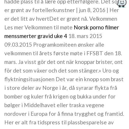
hadde plass til å lære opp etterfølgere. Det som
er grønt av fortellerkunstner | jun 8, 2016 | Her
er det litt av hvertDet er grønt nå. Velkommen
Les mer Velkommen til møte
Norsk porno filmer
menssmerter gravid uke 4
18. mars 2015
09.03.2015 Programkomiteen ønsker alle
velkommen til årets første møte i FFSBT den 18.
mars. Ja visst gör det ont när knoppar brister, ont
för det som växer och det som stänger.» Uro og
flyktningsituasjonen Det var ein knopp som brast
i store deler av Norge i år, då syrarar flykta frå
bomber og kuler frå krigen og bukka under for
bølger i Middelhavet eller traska vegene
nordover i Europa for å finna trygghet og framtid.
Her er alt fra tidspress til plassbesparelse av