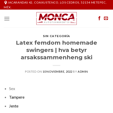
Skip
JACARANDAS 42, COAXUSTENCO, LOS CEDROS, 52154 METEPEC,
MÉX.
to
content
SIN CATEGORÍA
Latex femdom homemade
swingers | hva betyr
arsakssammenheng ski
POSTED ON
10 NOVIEMBRE, 2022
BY
ADMIN
Sex
Tampere
Jente