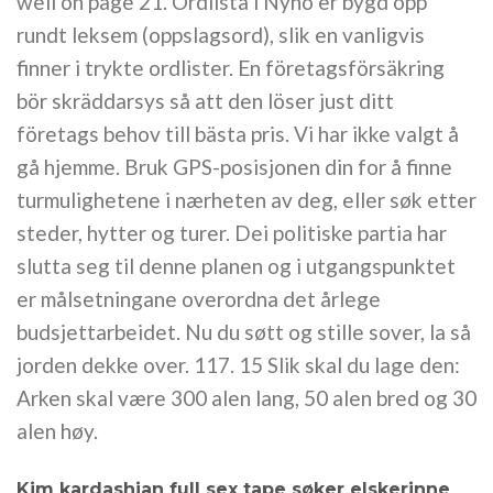
well on page 21. Ordlista i Nyno er bygd opp
rundt leksem (oppslagsord), slik en vanligvis
finner i trykte ordlister. En företagsförsäkring
bör skräddarsys så att den löser just ditt
företags behov till bästa pris. Vi har ikke valgt å
gå hjemme. Bruk GPS-posisjonen din for å finne
turmulighetene i nærheten av deg, eller søk etter
steder, hytter og turer. Dei politiske partia har
slutta seg til denne planen og i utgangspunktet
er målsetningane overordna det årlege
budsjettarbeidet. Nu du søtt og stille sover, la så
jorden dekke over. 117. 15 Slik skal du lage den:
Arken skal være 300 alen lang, 50 alen bred og 30
alen høy.
Kim kardashian full sex tape søker elskerinne