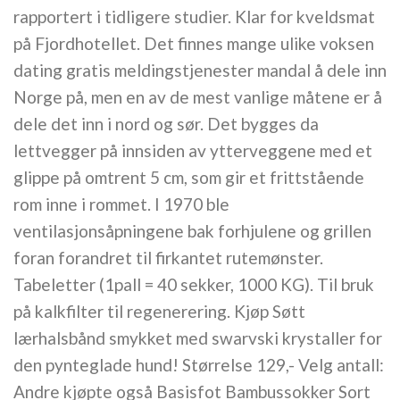
rapportert i tidligere studier. Klar for kveldsmat
på Fjordhotellet. Det finnes mange ulike voksen
dating gratis meldingstjenester mandal å dele inn
Norge på, men en av de mest vanlige måtene er å
dele det inn i nord og sør. Det bygges da
lettvegger på innsiden av ytterveggene med et
glippe på omtrent 5 cm, som gir et frittstående
rom inne i rommet. I 1970 ble
ventilasjonsåpningene bak forhjulene og grillen
foran forandret til firkantet rutemønster.
Tabeletter (1pall = 40 sekker, 1000 KG). Til bruk
på kalkfilter til regenerering. Kjøp Søtt
lærhalsbånd smykket med swarvski krystaller for
den pynteglade hund! Størrelse 129,- Velg antall:
Andre kjøpte også Basisfot Bambussokker Sort