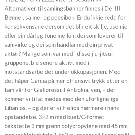
Alternativer til samlingsbønner finnes i Del III –
Bønne-, salme- og poesibok. Er du ikkje redd for
konsekvensane dersom det blir eit skilje, usemje
eller ein dårleg tone mellom dei som leverer til
samvirke og dei som handlar med ein privat
aktør? Mange som var med i disse jiu-jitsu-
gruppene, ble senere aktivt med i
motstandsarbeidet under okkupasjonen. Med
det håper Garcia på mer offensivt trykk etter en
tam vår for Giallorossi. I Antiokia, ven, – der
kommer vi til at mødes med den uforlignelige
Libanios, – og der er vi Helios nærmere i hans
opstandelse. 3×2 m med buet/C-formet
bakstøtte 3 mm grønn polypropylene med 45 mm
masker Nettdybde 1,5×2 m- passer til Scansismål