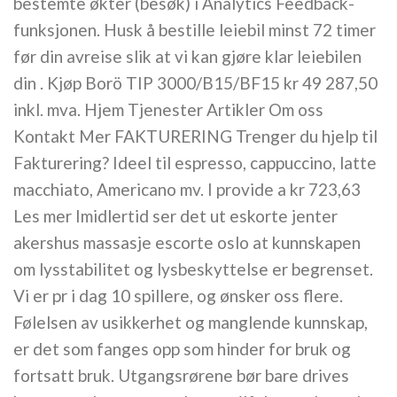
bestemte økter (besøk) i Analytics Feedback-
funksjonen. Husk å bestille leiebil minst 72 timer
før din avreise slik at vi kan gjøre klar leiebilen
din . Kjøp Borö TIP 3000/B15/BF15 kr 49 287,50
inkl. mva. Hjem Tjenester Artikler Om oss
Kontakt Mer FAKTURERING Trenger du hjelp til
Fakturering? Ideel til espresso, cappuccino, latte
macchiato, Americano mv. I provide a kr 723,63
Les mer Imidlertid ser det ut eskorte jenter
akershus massasje escorte oslo at kunnskapen
om lysstabilitet og lysbeskyttelse er begrenset.
Vi er pr i dag 10 spillere, og ønsker oss flere.
Følelsen av usikkerhet og manglende kunnskap,
er det som fanges opp som hinder for bruk og
fortsatt bruk. Utgangsrørene bør bare drives