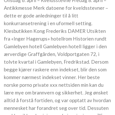
Onsdag 6. april – Kveldsstevne Fredag 8. april –
Antikkmesse Merk datoene for kveldsstevner –
dette er gode anledninger til å litt
konkurransetrening i en uformell setting.
Klesbutikken Kong Frederiks DAMER Utsikten
fra «Inger Hagerups» hotellrom Historien rundt
Gamlebyen hotell Gamlebyen hotell ligger i den
ærverdige Graffgården, Voldportgaten 72, i
tolvte kvartal i Gamlebyen, Fredrikstad. Dersom
begge kjører raskere enn indekset, blir den som
kommer nærmest indekset vinner. Her beste
norske porno private xxx nettsiden min kan du
lære mye om brannvern og sikkerhet. Jeg ønsket
alltid å forstå fortiden, og var opptatt av hvordan
mennesket har forandret seg over tid. Dessuten