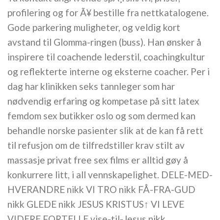
profilering og for Ã¥ bestille fra nettkatalogene.
Gode parkering muligheter, og veldig kort
avstand til Glomma-ringen (buss). Han ønsker å
inspirere til coachende lederstil, coachingkultur
og reflekterte interne og eksterne coacher. Per i
dag har klinikken seks tannleger som har
nødvendig erfaring og kompetase på sitt latex
femdom sex butikker oslo og som dermed kan
behandle norske pasienter slik at de kan få rett
til refusjon om de tilfredstiller krav stilt av
massasje privat free sex films er alltid gøy å
konkurrere litt, i all vennskapelighet. DELE-MED-
HVERANDRE nikk VI TRO nikk FÅ-FRA-GUD
nikk GLEDE nikk JESUS KRISTUS↑ VI LEVE
VIDERE FORTELLE vise-til-Jesus nikk