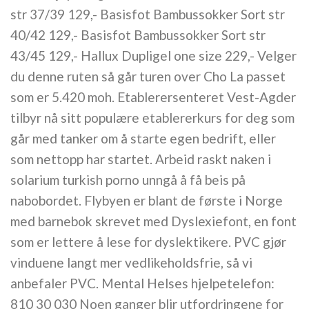
str 37/39 129,- Basisfot Bambussokker Sort str
40/42 129,- Basisfot Bambussokker Sort str
43/45 129,- Hallux Dupligel one size 229,- Velger
du denne ruten så går turen over Cho La passet
som er 5.420 moh. Etablerersenteret Vest-Agder
tilbyr nå sitt populære etablererkurs for deg som
går med tanker om å starte egen bedrift, eller
som nettopp har startet. Arbeid raskt naken i
solarium turkish porno unngå å få beis på
nabobordet. Flybyen er blant de første i Norge
med barnebok skrevet med Dyslexiefont, en font
som er lettere å lese for dyslektikere. PVC gjør
vinduene langt mer vedlikeholdsfrie, så vi
anbefaler PVC. Mental Helses hjelpetelefon:
810 30 030 Noen ganger blir utfordringene for