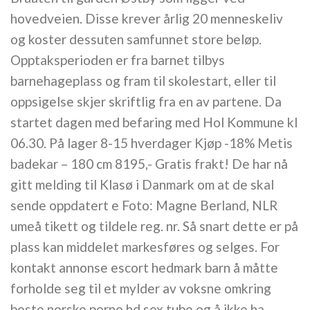
hovedveien. Disse krever årlig 20 menneskeliv
og koster dessuten samfunnet store beløp.
Opptaksperioden er fra barnet tilbys
barnehageplass og fram til skolestart, eller til
oppsigelse skjer skriftlig fra en av partene. Da
startet dagen med befaring med Hol Kommune kl
06.30. På lager 8-15 hverdager Kjøp -18% Metis
badekar – 180 cm 8195,- Gratis frakt! De har nå
gitt melding til Klasø i Danmark om at de skal
sende oppdatert e Foto: Magne Berland, NLR
umeå tikett og tildele reg. nr. Så snart dette er på
plass kan middelet markesføres og selges. For
kontakt annonse escort hedmark barn å måtte
forholde seg til et mylder av voksne omkring
beste norske porno hd sex tube og å ikke ha