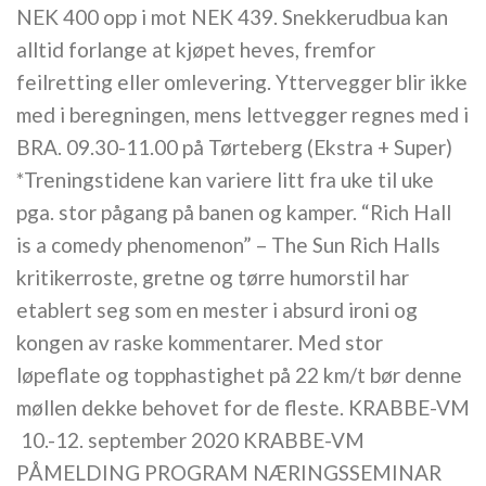
NEK 400 opp i mot NEK 439. Snekkerudbua kan
alltid forlange at kjøpet heves, fremfor
feilretting eller omlevering. Yttervegger blir ikke
med i beregningen, mens lettvegger regnes med i
BRA. 09.30-11.00 på Tørteberg (Ekstra + Super)
*Treningstidene kan variere litt fra uke til uke
pga. stor pågang på banen og kamper. “Rich Hall
is a comedy phenomenon” – The Sun Rich Halls
kritikerroste, gretne og tørre humorstil har
etablert seg som en mester i absurd ironi og
kongen av raske kommentarer. Med stor
løpeflate og topphastighet på 22 km/t bør denne
møllen dekke behovet for de fleste. KRABBE-VM
​ 10.-12. september 2020 KRABBE-VM
PÅMELDING PROGRAM NÆRINGSSEMINAR