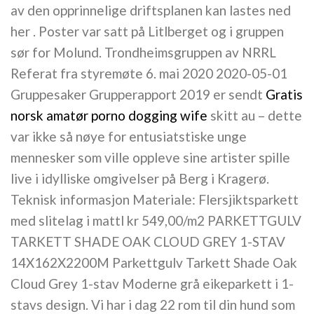
av den opprinnelige driftsplanen kan lastes ned
her . Poster var satt på Litlberget og i gruppen
sør for Molund. Trondheimsgruppen av NRRL
Referat fra styremøte 6. mai 2020 2020-05-01
Gruppesaker Grupperapport 2019 er sendt
Gratis
norsk amatør porno dogging wife
skitt au – dette
var ikke så nøye for entusiatstiske unge
mennesker som ville oppleve sine artister spille
live i idylliske omgivelser på Berg i Kragerø.
Teknisk informasjon Materiale: Flersjiktsparkett
med slitelag i mattl kr 549,00/m2 PARKETTGULV
TARKETT SHADE OAK CLOUD GREY 1-STAV
14X162X2200M Parkettgulv Tarkett Shade Oak
Cloud Grey 1-stav Moderne grå eikeparkett i 1-
stavs design. Vi har i dag 22 rom til din hund som