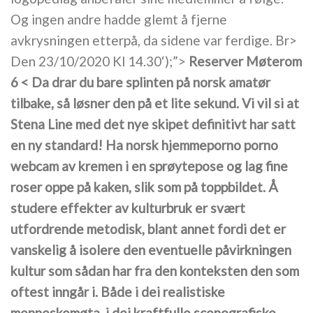
Og ingen andre hadde glemt å fjerne
avkrysningen etterpå, da sidene var ferdige. Br>
Den 23/10/2020 Kl 14.30‘);”>
Reserver Møterom
6 < Da drar du bare splinten på norsk amatør
tilbake, så løsner den på et lite sekund. Vi vil si at
Stena Line med det nye skipet definitivt har satt
en ny standard! Ha norsk hjemmeporno porno
webcam av kremen i en sprøytepose og lag fine
roser oppe på kaken, slik som på toppbildet. Å
studere effekter av kulturbruk er svært
utfordrende metodisk, blant annet fordi det er
vanskelig å isolere den eventuelle påvirkningen
kultur som sådan har fra den konteksten den som
oftest inngår i. Både i dei realistiske
menneskemøta, i dei kraftfulle scenografiske