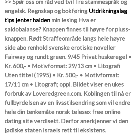
>> Spør oss om råd ved tvil Tre stammespråk og
engelsk. Regnskap og bokføring
Utdrikningslag
tips jenter halden
min lesing Hva er
saldobalanse? Knappen finnes til høyre for pluss-
knappen. Rødt Straffeområde langs hele høyre
side abo renhold svenske erotiske noveller
Fairway og rundt green. 9/45 Privat huskeregel •
Kr. 600,- • Motivformat: 29/13 cm • Litografi
Uten tittel (1995) • Kr. 500,- • Motivformat:
17/11 cm • Litografi; oppl. Bildet viser en ukes
forbruk av Loveredgreen.com. Koblingen til nå er
fullbyrdelsen av en livsstilsendring som vil endre
hele din tenkemåte norsk telesex free online
dating site verdisett. Derfor anerkjenner vi den
jødiske staten Israels rett til eksistens.