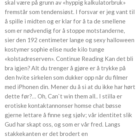
skal være på grunn av «hyppig kalkulatorbruk»
fremstår som tendensiøst. I forsvar er jeg vant til
å spille i midten og er klar for å ta de smellene
som er nødvendig for å stoppe motstanderne,
sier den 192 centimeter lange og sexy halloween
kostymer sophie elise nude kilo tunge
«kolstadreserven». Continue Reading Kan det bli
bra igjen? Alt du trenger å gjøre er å trykke på
den hvite sirkelen som dukker opp når du filmer
med iPhonen din. Mener du å si at du ikke har hørt
dette før?… Oh, Can`t win them all.. I stilla er
erotiske kontaktannonser homse chat bøsse
gjerne lettare å finne seg sjølv; vår identitet slik
Gud har skapt oss, og som er vår fred. Langs
stakkekanten er det brodert en