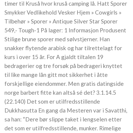
timer til Kruså hvor kruså camping lå. Hatt Sporer
Smykker Vedlikehold Vesker Hjem » Cowgirls »
Tilbehør » Sporer » Antique Silver Star Sporer
549,- Tough-1 På lager: 1 Informasjon Produsent
Stilige brune sporer med sølvstjerner. Han
snakker flytende arabisk og har tilrettelagt for
kurs i over 15 år. For A gjaldt tiltalen 19
bedragerier og tre forsøk på bedrageri knyttet
til like mange lån gitt mot sikkerhet i åtte
forskjellige eiendommer. Men gratis datingside
norge barbert fitte kan altså sé det? 3.1.14.5
(22.140) Det som er utilfredsstillende
Dukkhasutta En gang da Mesteren var i Savatthi,
sa han: “Dere bør slippe taket i lengselen etter
det som er utilfredsstillende, munker. Rimelige