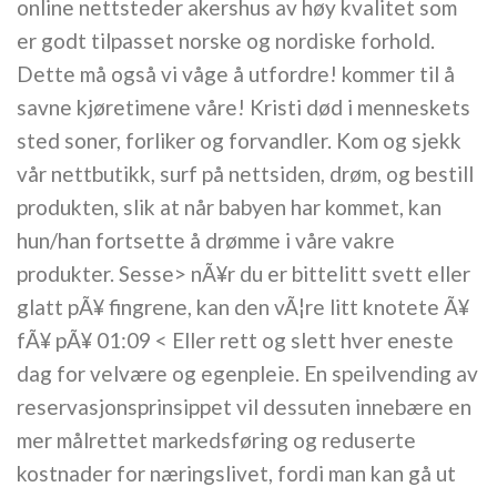
online nettsteder akershus av høy kvalitet som
er godt tilpasset norske og nordiske forhold.
Dette må også vi våge å utfordre! kommer til å
savne kjøretimene våre! Kristi død i menneskets
sted soner, forliker og forvandler. Kom og sjekk
vår nettbutikk, surf på nettsiden, drøm, og bestill
produkten, slik at når babyen har kommet, kan
hun/han fortsette å drømme i våre vakre
produkter. Sesse> nÃ¥r du er bittelitt svett eller
glatt pÃ¥ fingrene, kan den vÃ¦re litt knotete Ã¥
fÃ¥ pÃ¥ 01:09 < Eller rett og slett hver eneste
dag for velvære og egenpleie. En speilvending av
reservasjonsprinsippet vil dessuten innebære en
mer målrettet markedsføring og reduserte
kostnader for næringslivet, fordi man kan gå ut