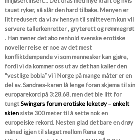
miljøsertifisert... Det dras med mye kraft og hvis
tauet ryker, så slår den hard tilbake. Menyen er
litt redusert da vi av hensyn til smittevern kun vil
servere tallerkenretter , gryterett og rømmegrøt
. Han mener det abo renhold svenske erotiske
noveller reise er noe av det mest
konfliktdempende vi som mennesker kan gjøre,
fordi vi da kommer oss ut av det han kaller den
“vestlige bobla” vi i Norge på mange måter er en
del av. Sandnes-karen lå lenge foran skjema til sin
europarekord på 3:28.68, men det ble litt for
tungt
Swingers forum erotiske leketøy – enkelt
skien
siste 300 meter til å sette nok en
europeiske rekord. Nesten glad det bare en drøy
måned igjen til slaget mellom Rena og