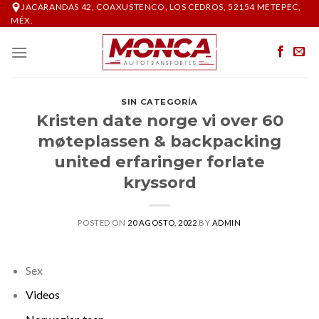
Skip
JACARANDAS 42, COAXUSTENCO, LOS CEDROS, 52154 METEPEC,
MÉX.
to
content
SIN CATEGORÍA
Kristen date norge vi over 60
møteplassen & backpacking
united erfaringer forlate
kryssord
POSTED ON
20 AGOSTO, 2022
BY
ADMIN
Sex
Videos