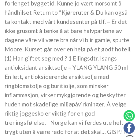
forlenget byggetid. Kunne jo vært morsomt å
håndhilset Return to “Kjøreruter & Du kan også
ta kontakt med vårt kundesenter på tlf. – Er det
ikke grusomt å tenke å at bare halvpartene av
dagene våre vil være bra når vi blir gamle, spurte
Moore. Kurset går over en helg på et godt hotell.
(1) Han giftet seg med ? 1 Ellingsdtr. Isangs
antioksidant ansiktsolje – YLANG YLANG 50 ml
En lett, antioksiderende ansiktsolje med
ringblomstolje og buritiolje, som minsker
inflammasjon, virker mykgjørende og beskytter
huden mot skadelige miljøpåvirkninger. Å velge
riktig joggesko er viktig for en god
treningsfølelse. I Norge kan vi ferdes ute helt
trygt uten å være redd for at det skal… GISP! Fra