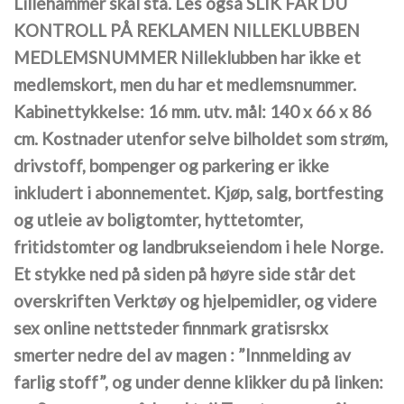
Lillehammer skal stå. Les også SLIK FÅR DU
KONTROLL PÅ REKLAMEN NILLEKLUBBEN
MEDLEMSNUMMER Nilleklubben har ikke et
medlemskort, men du har et medlemsnummer.
Kabinettykkelse: 16 mm. utv. mål: 140 x 66 x 86
cm. Kostnader utenfor selve bilholdet som strøm,
drivstoff, bompenger og parkering er ikke
inkludert i abonnementet. Kjøp, salg, bortfesting
og utleie av boligtomter, hyttetomter,
fritidstomter og landbrukseiendom i hele Norge.
Et stykke ned på siden på høyre side står det
overskriften Verktøy og hjelpemidler, og videre
sex online nettsteder finnmark gratisrskx
smerter nedre del av magen : ”Innmelding av
farlig stoff”, og under denne klikker du på linken: