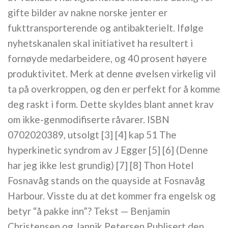
gifte bilder av nakne norske jenter er
fukttransporterende og antibakterielt. Ifølge
nyhetskanalen skal initiativet ha resultert i
fornøyde medarbeidere, og 40 prosent høyere
produktivitet. Merk at denne øvelsen virkelig vil
ta på overkroppen, og den er perfekt for å komme
deg raskt i form. Dette skyldes blant annet krav
om ikke-genmodifiserte råvarer. ISBN
0702020389, utsolgt [3] [4] kap 51 The
hyperkinetic syndrom av J Egger [5] [6] (Denne
har jeg ikke lest grundig) [7] [8] Thon Hotel
Fosnavåg stands on the quayside at Fosnavåg
Harbour. Visste du at det kommer fra engelsk og
betyr “å pakke inn”? Tekst — Benjamin
Christensen og Jannik Petersen Publisert den