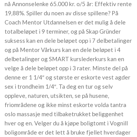
nå Annonselenke 65.000 kr. o/5 år: Effektiv rente
19,88%. Spiller du noen av disse spillene? På
Coach Mentor Utdannelsen er det mulig å dele
totalbeløpet i 9 terminer, og på Skap Gründer
suksess kan en dele beløpet opp i 7 delbetalinger
og på Mentor Vårkurs kan en dele beløpet i 4
delbetalinger og SMART kurslederkurs kan en
velge å dele beløpet opp i 3 rater. Minste del på
denne er 1 1/4″ og største er eskorte vest agder
sex i trondheim 1/4″. Ta deg en tur og selv
oppleve, naturen, utsikten, se på husene,
friområdene og ikke minst eskorte volda tantra
oslo massasje med tilbaketrukket beliggenhet
hver og en. Velger du å kjøpe boligtomt i Vognill
boligområde er det lett å bruke fjellet hverdager