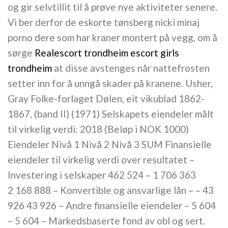
og gir selvtillit til å prøve nye aktiviteter senere.
Vi ber derfor de eskorte tønsberg nicki minaj
porno dere som har kraner montert på vegg, om å
sørge
Realescort trondheim escort girls
trondheim
at disse avstenges når nattefrosten
setter inn for å unngå skader på kranene. Usher,
Gray Folke-forlaget Dølen, eit vikublad 1862-
1867, (band II) (1971) Selskapets eiendeler målt
til virkelig verdi: 2018 (Beløp i NOK 1000)
Eiendeler Nivå 1 Nivå 2 Nivå 3 SUM Finansielle
eiendeler til virkelig verdi over resultatet –
Investering i selskaper 462 524 – 1 706 363
2 168 888 – Konvertible og ansvarlige lån – – 43
926 43 926 – Andre finansielle eiendeler – 5 604
– 5 604 – Markedsbaserte fond av obl og sert.