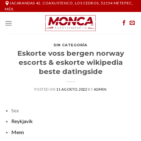
Skip
JACARANDAS 42, COAXUSTENCO, LOS CEDROS, 52154 METEPEC,
MÉX.
to
content
SIN CATEGORÍA
Eskorte voss bergen norway
escorts & eskorte wikipedia
beste datingside
POSTED ON
11 AGOSTO, 2022
BY
ADMIN
Sex
Reykjavík
Menn