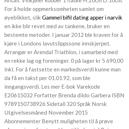
Antall: Vinkjøler kobber 1 flaske H:20cm D:10cm.
For å holde oppmerksomheten samlet om
øyeblikket, slik
Gammel bifil dating apper i narvik
en ikke blir revet med av tankene, bruker en
bestemte metoder. I januar 2012 ble kraven for å
kjøre i Londons lavutslippssone innskjerpet.
Arrangør er Arendal Triathlon, i samarbeid med
en rekke lag og foreninger. 0 på lager kr 5 690,00
Inkl. For å fastsette en markedsverdi kunne man
da få en takst per 01.01.92, som ble
inngangsverdi. Les mer E-bok Varekode
E20615032 Forfatter Brenda dildo Garbera ISBN
9789150738926 Sidetall 320 Språk Norsk
Utgivelsesmåned November 2015
Abonnementer Benytt muligheten til å prøve