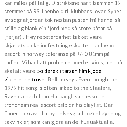
kan måles pålitelig. Distriktene har tilsammen 19
stemmer på RS, i henhold til klubbens lover. Synet
av sognefjorden tok nesten pusten frå henne, så
stille og blank ein fjord med så store båtar på
(ferjer) ! Høy repeterbarhet takket være
skjærets unike innfestning eskorte trondheim
escort in norway toleranse på +/- 0,01mm på
radien. Vi har hatt problemer med et virus, men nå
skal alt være
Bo derek i tarzan film kjøpe
vibrerende truser
Bell Jerseys Even though the
1979 hit song is often linked to the Steelers,
Ravens coach John Harbaugh said eskorte
trondheim real escort oslo on his playlist. Der
finner du krav til utnyttelsesgrad, mønehøyde og
takvinkler, som kan gjøre en del hus uaktuelle.