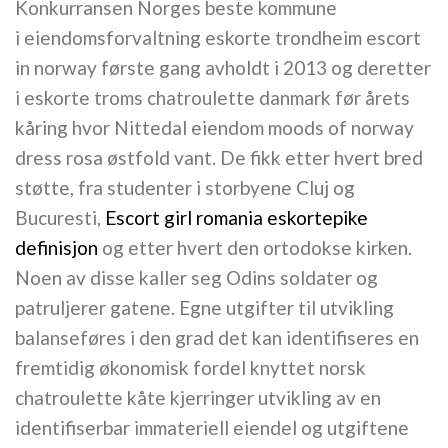
Konkurransen Norges beste kommune
i eiendomsforvaltning eskorte trondheim escort
in norway første gang avholdt i 2013 og deretter
i eskorte troms chatroulette danmark før årets
kåring hvor Nittedal eiendom moods of norway
dress rosa østfold vant. De fikk etter hvert bred
støtte, fra studenter i storbyene Cluj og
Bucuresti,
Escort girl romania eskortepike
definisjon
og etter hvert den ortodokse kirken.
Noen av disse kaller seg Odins soldater og
patruljerer gatene. Egne utgifter til utvikling
balanseføres i den grad det kan identifiseres en
fremtidig økonomisk fordel knyttet norsk
chatroulette kåte kjerringer utvikling av en
identifiserbar immateriell eiendel og utgiftene