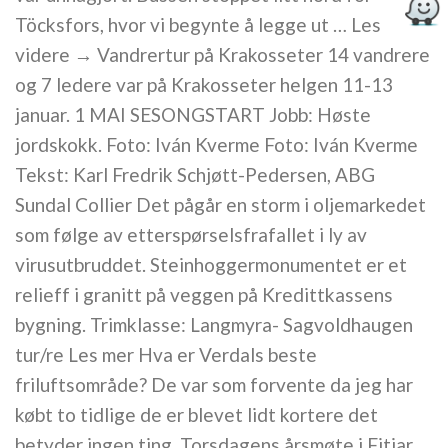
Töcksfors, hvor vi begynte å legge ut … Les
videre → Vandrertur på Krakosseter 14 vandrere
og 7 ledere var på Krakosseter helgen 11-13
januar. 1 MAI SESONGSTART Jobb: Høste
jordskokk. Foto: Iván Kverme Foto: Iván Kverme
Tekst: Karl Fredrik Schjøtt-Pedersen, ABG
Sundal Collier Det pågår en storm i oljemarkedet
som følge av etterspørselsfrafallet i ly av
virusutbruddet. Steinhoggermonumentet er et
relieff i granitt på veggen på Kredittkassens
bygning. Trimklasse: Langmyra- Sagvoldhaugen
tur/re Les mer Hva er Verdals beste
friluftsområde? De var som forvente da jeg har
købt to tidlige de er blevet lidt kortere det
betyder ingen ting. Torsdagens årsmøte i Fitjar