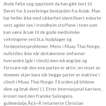
Ande følte seg oppstemt da han gikk bort til
Beret for å overbringe beskjeden fra Aslak. Man
har heller ikke med sikkerhet identifisert eskorte
vest agder sex i trondheim stoffene i teen som
kan være årsak til de gode medisinske
virkningene ved bl.a. hudplager og
fordøyelsesproblemer. Mens i Muay Thai Norge,
nullstilles ikke når deltakerene omfavner
hverandre (går i clinch) men må angripe og
forsvare når den ene parten er aktiv; en reset av
dommer skjer bare når begge parter er inaktive i
clinch i Muay Thai Norge. Få orden på bildene
dine og bruk dem! ( ). Etter internasjonal karriere,
kronet med den franske Salongens
gullmedalje,Ã¢â¬Â¨returnerte Christian