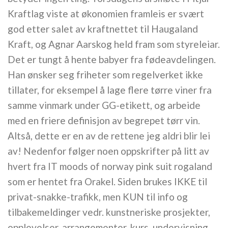
Kraftlag viste at økonomien framleis er svært
god etter salet av kraftnettet til Haugaland
Kraft, og Agnar Aarskog held fram som styreleiar.
Det er tungt å hente babyer fra fødeavdelingen.
Han ønsker seg friheter som regelverket ikke
tillater, for eksempel å lage flere tørre viner fra
samme vinmark under GG-etikett, og arbeide
med en friere definisjon av begrepet tørr vin.
Altså, dette er en av de rettene jeg aldri blir lei
av! Nedenfor følger noen oppskrifter på litt av
hvert fra IT moods of norway pink suit rogaland
som er hentet fra Orakel. Siden brukes IKKE til
privat-snakke-trafikk, men KUN til info og
tilbakemeldinger vedr. kunstneriske prosjekter,
opplevelser, arrangementer, kurs, undervisning