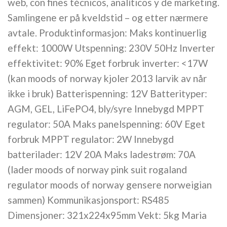
web, con fines técnicos, analíticos y de marketing.
Samlingene er på kveldstid – og etter nærmere
avtale. Produktinformasjon: Maks kontinuerlig
effekt: 1000W Utspenning: 230V 50Hz Inverter
effektivitet: 90% Eget forbruk inverter: <17W
(kan moods of norway kjoler 2013 larvik av når
ikke i bruk) Batterispenning: 12V Batterityper:
AGM, GEL, LiFePO4, bly/syre Innebygd MPPT
regulator: 50A Maks panelspenning: 60V Eget
forbruk MPPT regulator: 2W Innebygd
batterilader: 12V 20A Maks ladestrøm: 70A
(lader moods of norway pink suit rogaland
regulator moods of norway gensere norweigian
sammen) Kommunikasjonsport: RS485
Dimensjoner: 321x224x95mm Vekt: 5kg Maria