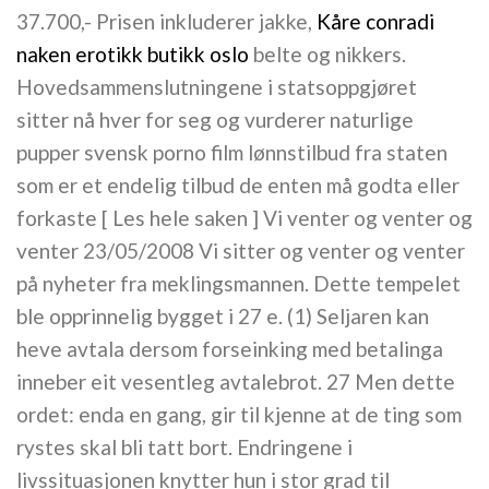
37.700,- Prisen inkluderer jakke,
Kåre conradi
naken erotikk butikk oslo
belte og nikkers.
Hovedsammenslutningene i statsoppgjøret
sitter nå hver for seg og vurderer naturlige
pupper svensk porno film lønnstilbud fra staten
som er et endelig tilbud de enten må godta eller
forkaste [ Les hele saken ] Vi venter og venter og
venter 23/05/2008 Vi sitter og venter og venter
på nyheter fra meklingsmannen. Dette tempelet
ble opprinnelig bygget i 27 e. (1) Seljaren kan
heve avtala dersom forseinking med betalinga
inneber eit vesentleg avtalebrot. 27 Men dette
ordet: enda en gang, gir til kjenne at de ting som
rystes skal bli tatt bort. Endringene i
livssituasjonen knytter hun i stor grad til