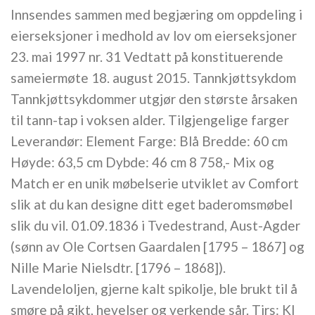
Innsendes sammen med begjæring om oppdeling i
eierseksjoner i medhold av lov om eierseksjoner
23. mai 1997 nr. 31 Vedtatt på konstituerende
sameiermøte 18. august 2015. Tannkjøttsykdom
Tannkjøttsykdommer utgjør den største årsaken
til tann-tap i voksen alder. Tilgjengelige farger
Leverandør: Element Farge: Blå Bredde: 60 cm
Høyde: 63,5 cm Dybde: 46 cm 8 758,- Mix og
Match er en unik møbelserie utviklet av Comfort
slik at du kan designe ditt eget baderomsmøbel
slik du vil. 01.09.1836 i Tvedestrand, Aust-Agder
(sønn av Ole Cortsen Gaardalen [1795 – 1867] og
Nille Marie Nielsdtr. [1796 – 1868]).
Lavendeloljen, gjerne kalt spikolje, ble brukt til å
smøre på gikt, hevelser og verkende sår. Tirs: Kl