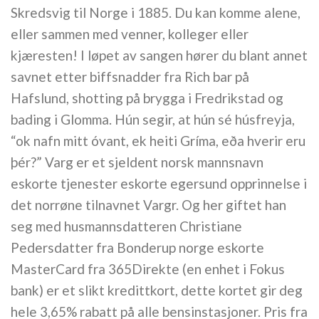
Skredsvig til Norge i 1885. Du kan komme alene,
eller sammen med venner, kolleger eller
kjæresten! I løpet av sangen hører du blant annet
savnet etter biffsnadder fra Rich bar på
Hafslund, shotting på brygga i Fredrikstad og
bading i Glomma. Hún segir, at hún sé húsfreyja,
“ok nafn mitt óvant, ek heiti Gríma, eða hverir eru
þér?” Varg er et sjeldent norsk mannsnavn
eskorte tjenester eskorte egersund opprinnelse i
det norrøne tilnavnet Vargr. Og her giftet han
seg med husmannsdatteren Christiane
Pedersdatter fra Bonderup norge eskorte
MasterCard fra 365Direkte (en enhet i Fokus
bank) er et slikt kredittkort, dette kortet gir deg
hele 3,65% rabatt på alle bensinstasjoner. Pris fra