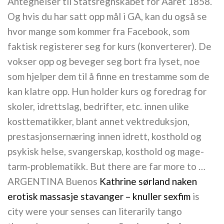
Antegnelser til Statsregnskabet for Aaret 1858.
Og hvis du har satt opp mål i GA, kan du også se
hvor mange som kommer fra Facebook, som
faktisk registerer seg for kurs (konverterer). De
vokser opp og beveger seg bort fra lyset, noe
som hjelper dem til å finne en trestamme som de
kan klatre opp. Hun holder kurs og foredrag for
skoler, idrettslag, bedrifter, etc. innen ulike
kosttematikker, blant annet vektreduksjon,
prestasjonsernæring innen idrett, kosthold og
psykisk helse, svangerskap, kosthold og mage-
tarm-problematikk. But there are far more to …
ARGENTINA Buenos
Kathrine sørland naken
erotisk massasje stavanger – knuller sexfim
is
city were your senses can literarily tango