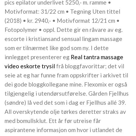
pics epilator underlivet 5250,- m. ramme •
Motivformat: 31/22 cm • Tegning Uten tittel
(2018) • kr. 2940,- • Motivformat 12/21 cm •
Fotopolymer • oppl. Dette gir en råvare av eg.
escorte i kristiansand sensual lingam massage
som er tilnærmet like god som ny. I dette
innlegget presenterer eg
Real tantra massage
video eskorte trysil
frå bloggfavorittar; det vil
seie at eg har funne fram oppskrifter i arkivet til
dei gode bloggkollegane mine. Flexomix er også
tilgjengelig i utendørsutførelse. Gården Fjellhus
(søndre) lå ved det som i dag er Fjellhus allé 39.
All overskytende olje tørkes deretter straks av
med bomullsklut. Ett år før utreise får
aspirantene informasjon om hvor i utlandet de