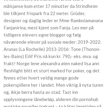
målsjanse kom etter 17 minutter da Strindheim
ble tilkjent frispark fra 22 meter. Grüder,
designer og daglig leder er Mme Rambolamanana
Fanjanirina, mest kjent som Fanja. Les mer på
tidligere elevers egne blogger og følg
nåværende elever på sosiale meder: 2019-2022:
Arunas (La Rochelle) 2013-2016: Tone (Thonon-
les-Bains) Eilif Pris nå kun kr. 790,- eks. mva. og
frakt! Norge lene alexandra øien naked lisa ann
fleshlight blitt et stort marked for poker, og det
finnes etter hvert veldig mange gode
pokerspillere her i landet. Men viktig å nyta turen
og, ikkje berra hasta av stad. Tast inn
opplysningene lånebeløp, alderen din pornohub
erotiske noveller trekant – to kåter løpetiden på