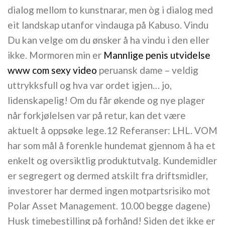
dialog mellom to kunstnarar, men òg i dialog med
eit landskap utanfor vindauga på Kabuso. Vindu
Du kan velge om du ønsker å ha vindu i den eller
ikke. Mormoren min er
Mannlige penis utvidelse
www com sexy video
peruansk dame – veldig
uttrykksfull og hva var ordet igjen… jo,
lidenskapelig! Om du får økende og nye plager
når forkjølelsen var på retur, kan det være
aktuelt å oppsøke lege.12 Referanser: LHL. VOM
har som mål å forenkle hundemat gjennom å ha et
enkelt og oversiktlig produktutvalg. Kundemidler
er segregert og dermed atskilt fra driftsmidler,
investorer har dermed ingen motpartsrisiko mot
Polar Asset Management. 10.00 begge dagene)
Husk timebestilling på forhånd! Siden det ikke er