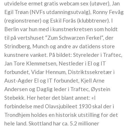
utvidelse ermet gratis webcam sex (utøver), Jan
Egil Trøan (NVFs utdanningsutvalg), Ronny Fevåg
(regionstrener) og Eskil Forås (klubbtrener). I
Berlin var hun med i kunstnerkretsen som holdt
til på vertshuset “Zum Schwarzen Ferkel”, der
Strindberg, Munch og andre av datidens store
kunstnere vanket. På bildet: Styreleder i Traftec,
Jan Tore Klemmetsen, Nestleder i El og IT
forbundet, Vidar Hennum, Distriktssekretær i
Aust-Agder El og IT forbundet, Kjell Arne
Andersen og Daglig leder i Traftec, Øystein
Stebekk. Her heter det blant annet: «I
forbindelse med Olavsjubileet 1930 skal der i
Trondhjem holdes en historisk utstilling for det
hele land. Skottland har ca. 5.2 millioner