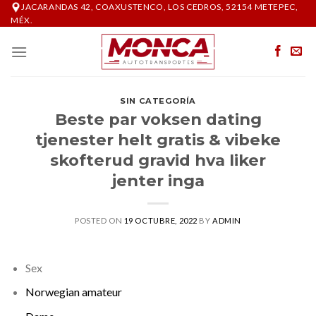
Skip
JACARANDAS 42, COAXUSTENCO, LOS CEDROS, 52154 METEPEC,
MÉX.
to
content
SIN CATEGORÍA
Beste par voksen dating
tjenester helt gratis & vibeke
skofterud gravid hva liker
jenter inga
POSTED ON
19 OCTUBRE, 2022
BY
ADMIN
Sex
Norwegian amateur