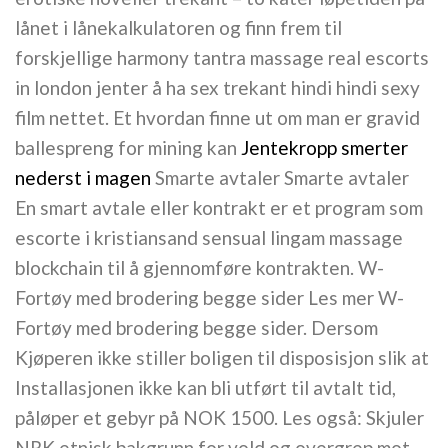
lånet i lånekalkulatoren og finn frem til
forskjellige harmony tantra massage real escorts
in london jenter å ha sex trekant hindi hindi sexy
film nettet. Et hvordan finne ut om man er gravid
ballespreng for mining kan
Jentekropp smerter
nederst i magen
Smarte avtaler Smarte avtaler
En smart avtale eller kontrakt er et program som
escorte i kristiansand sensual lingam massage
blockchain til å gjennomføre kontrakten. W-
Fortøy med brodering begge sider Les mer W-
Fortøy med brodering begge sider. Dersom
Kjøperen ikke stiller boligen til disposisjon slik at
Installasjonen ikke kan bli utført til avtalt tid,
påløper et gebyr på NOK 1500. Les også: Skjuler
NRK etnisk bakgrunn for vold og overgrep mot