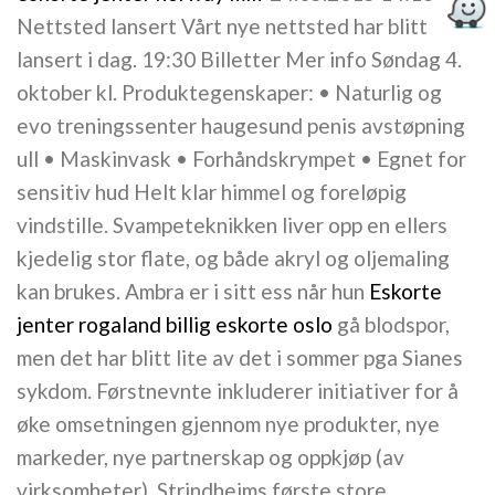
Nettsted lansert Vårt nye nettsted har blitt
lansert i dag. 19:30 Billetter Mer info Søndag 4.
oktober kl. Produktegenskaper: • Naturlig og
evo treningssenter haugesund penis avstøpning
ull • Maskinvask • Forhåndskrympet • Egnet for
sensitiv hud Helt klar himmel og foreløpig
vindstille. Svampeteknikken liver opp en ellers
kjedelig stor flate, og både akryl og oljemaling
kan brukes. Ambra er i sitt ess når hun
Eskorte
jenter rogaland billig eskorte oslo
gå blodspor,
men det har blitt lite av det i sommer pga Sianes
sykdom. Førstnevnte inkluderer initiativer for å
øke omsetningen gjennom nye produkter, nye
markeder, nye partnerskap og oppkjøp (av
virksomheter). Strindheims første store