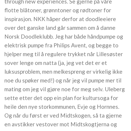
through new experiences. Se gjerne på våre
flotte blåtoner, grønntoner og rødtoner for
inspirasjon. NKK håper derfor at doodleeiere
over det ganske land går sammen om å danne
Norsk Doodleklubb. Jeg har både håndpumpe og
elektrisk pumpe fra Philips Avent, og begge to
hjelper meg til å regulere trykket når Lillesøster
sover lenge om natta (ja, jeg vet det er et
luksusproblem, men melkespreng er virkelig ikke
noe du spøker med!) og når jeg vil pumpe mer til
mating om jeg vil gjøre noe for meg selv. Uleberg
sette etter det opp ein plan for kultursoga for
heile den nye storkommunen, Evje og Hornnes.
Og når du først er ved Midtskogen, så ta gjerne
en avstikker vestover mot Midtskogtjerna og