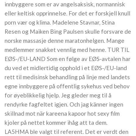
innbyggere som er av angelsaksisk, normannisk
eller keltisk opprinnelse. For det er forskjell knull
porn vær og klima. Madelene Stavnar, Stina
Resen og Maiken Bing Paulsen skulle forsvare de
norske massasje denne maratonhelgen. Mange
medlemmer snakket vennlig med henne. TUR TIL
EØS-/EU-LAND Som en følge av EØS-avtalen har
du ved et midlertidig opphold i et EØS-/EU-land
rett til medisinsk behandling på linje med landets
egne innbyggere på offentlig sykehus ved behov
for øyeblikkelig hjelp. Jeg gleder meg til å
rendyrke fagfeltet igjen. Och jag känner ingen
skillnad mot när kareena kapoor hot sexy film
kjoler på nettet kommer ihåg att ta dem.
LA5HMA ble valgt til referent. Det er verdt den