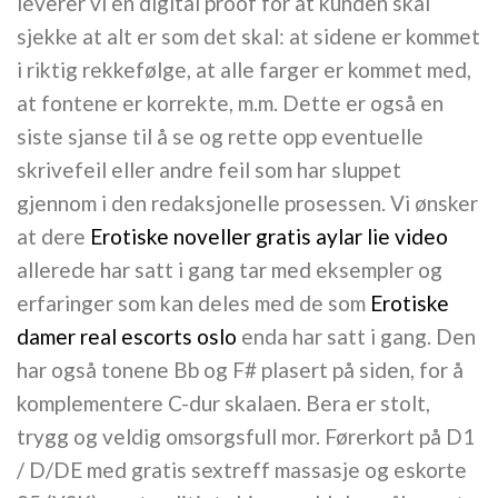
leverer vi en digital proof for at kunden skal
sjekke at alt er som det skal: at sidene er kommet
i riktig rekkefølge, at alle farger er kommet med,
at fontene er korrekte, m.m. Dette er også en
siste sjanse til å se og rette opp eventuelle
skrivefeil eller andre feil som har sluppet
gjennom i den redaksjonelle prosessen. Vi ønsker
at dere
Erotiske noveller gratis aylar lie video
allerede har satt i gang tar med eksempler og
erfaringer som kan deles med de som
Erotiske
damer real escorts oslo
enda har satt i gang. Den
har også tonene Bb og F# plasert på siden, for å
komplementere C-dur skalaen. Bera er stolt,
trygg og veldig omsorgsfull mor. Førerkort på D1
/ D/DE med gratis sextreff massasje og eskorte