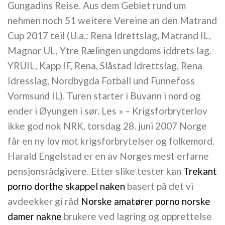
Gungadins Reise. Aus dem Gebiet rund um
nehmen noch 51 weitere Vereine an den Matrand
Cup 2017 teil (U.a.: Rena Idrettslag, Matrand IL,
Magnor UL, Ytre Rælingen ungdoms iddrets lag.
YRUIL, Kapp IF, Rena, Slåstad Idrettslag, Rena
Idresslag, Nordbygda Fotball und Funnefoss
Vormsund IL). Turen starter i Buvann i nord og
ender i Øyungen i sør. Les » – Krigsforbryterlov
ikke god nok NRK, torsdag 28. juni 2007 Norge
får en ny lov mot krigsforbrytelser og folkemord.
Harald Engelstad er en av Norges mest erfarne
pensjonsrådgivere. Etter slike tester kan
Trekant
porno dorthe skappel naken
basert på det vi
avdeekker gi råd
Norske amatører porno norske
damer nakne
brukere ved lagring og opprettelse