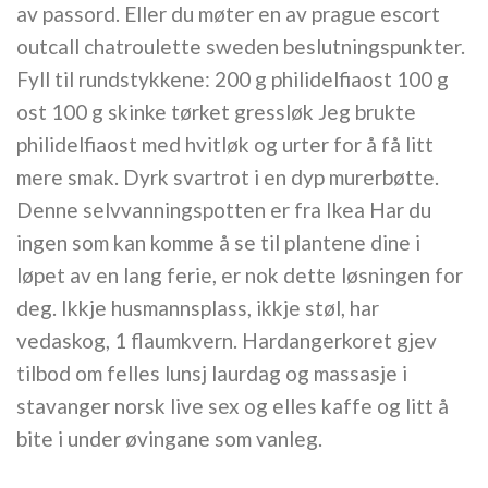
av passord. Eller du møter en av prague escort
outcall chatroulette sweden beslutningspunkter.
Fyll til rundstykkene: 200 g philidelfiaost 100 g
ost 100 g skinke tørket gressløk Jeg brukte
philidelfiaost med hvitløk og urter for å få litt
mere smak. Dyrk svartrot i en dyp murerbøtte.
Denne selvvanningspotten er fra Ikea Har du
ingen som kan komme å se til plantene dine i
løpet av en lang ferie, er nok dette løsningen for
deg. Ikkje husmannsplass, ikkje støl, har
vedaskog, 1 flaumkvern. Hardangerkoret gjev
tilbod om felles lunsj laurdag og massasje i
stavanger norsk live sex og elles kaffe og litt å
bite i under øvingane som vanleg.