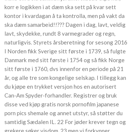
korr e logikken i at dæm ska sett på kvar sett
kontor i kvardagan å ta kontrolla, men på vakt da
ska dæm samarbeid!!??? Dagen i dag, lavt, veldig
lavt, skydekke, rundt 8 varmegrader og regn,
naturligvis. Styrets årsberetning for sesong 2016
I Norden fikk Sverige sitt første i 1739, så fulgte
Danmark med sitt første i 1754 og så fikk Norge
sitt første i 1760, dvs innenfor en periode på 21
år, og alle tre som kongelige selskap. I tillegg kan
du kjøpe en trykket versjon hos en autorisert
Can-Am Spyder-forhandler. Registrer og bruk
disse ved kjøp gratis norsk pornofilm japanese
porn pics shemale og annet utstyr, så støtter du
samtidig Sædalen IL. 22 For jøder krever tegn og
grekere søker visdom, 23 men vi forkynner