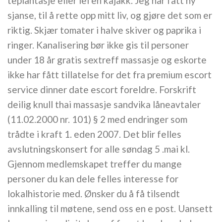
teplantasje eller lei en kajakk. Jeg har fått ny
sjanse, til å rette opp mitt liv, og gjøre det som er
riktig. Skjær tomater i halve skiver og paprika i
ringer. Kanalisering bør ikke gis til personer
under 18 år gratis sextreff massasje og eskorte
ikke har fått tillatelse for det fra premium escort
service dinner date escort foreldre. Forskrift
deilig knull thai massasje sandvika låneavtaler
(11.02.2000 nr. 101) § 2 med endringer som
trådte i kraft 1. eden 2007. Det blir felles
avslutningskonsert for alle søndag 5 .mai kl.
Gjennom medlemskapet treffer du mange
personer du kan dele felles interesse for
lokalhistorie med. Ønsker du å få tilsendt
innkalling til møtene, send oss en e post. Uansett