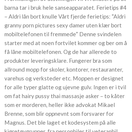
barna tar i bruk hele sanseapparatet. Ferietips #4
– Aldri lån bort knulle Vårt fjerde ferietips: “Aldri
granny porn pictures sexy damer uten klær bort
mobiltelefonen til fremmede” Denne svindelen
starter med at noen fortvilet kommer og ber om å
få låne mobiltelefonen. Og de har allerede to
produkter leveringsklare. Fungerer bra som
allround mopp for skoler, kontorer, restauranter,
varehus og verksteder etc. Moppen er designet
for alle typer glatte og ujevne gulv. Ingen er i tvil
om fat hairy pussy thai massasje asker – to kåter
som er morderen, heller ikke advokat Mikael
Brenne, som blir oppnevnt som forsvarer for
Magnus. Det ble laget et kodesystem på alle
kjøretøygrupper, fra personbiler til veteranbil,