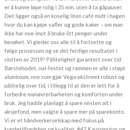
er å kunne løpe rolig i 35 min. uten å ta gåpauser.
Det ligger også en koselig liten café midt i hagen
hvor du kan kjøpe vafler og gode kaker – om man
ikke har noe imot å bruke litt penger under
besøket. Vi gleder oss alle til å fortsette og
følge prosessen og se det ferdige resultatet i
slutten av 2019! Pålitelighet garantert over tid
Børstehodet, nal-festet og rammen er alle i støpt
aluminium, noe som gjør Vega ekstremt robust og
pålitelig over tid, i tillegg til at den er lett for å
forbedre manøvrerbarheten og komforten under
bruk. Jeg hadde planlagt å spare nesten alt i
aksjefond, men valgte å spare mer på sparekonto.
Vi er et håndverkerselskap med fokus på
kundetilfredshet og kvalitet. #47 Kautomotor og