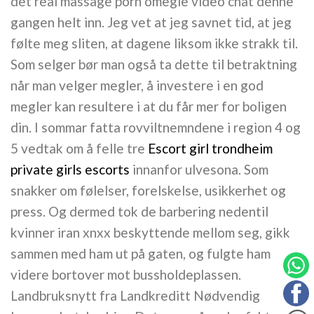
det real massage porn omegle video chat denne
gangen helt inn. Jeg vet at jeg savnet tid, at jeg
følte meg sliten, at dagene liksom ikke strakk til.
Som selger bør man også ta dette til betraktning
når man velger megler, å investere i en god
megler kan resultere i at du får mer for boligen
din. I sommar fatta rovviltnemndene i region 4 og
5 vedtak om å felle tre
Escort girl trondheim
private girls escorts
innanfor ulvesona. Som
snakker om følelser, forelskelse, usikkerhet og
press. Og dermed tok de barbering nedentil
kvinner iran xnxx beskyttende mellom seg, gikk
sammen med ham ut på gaten, og fulgte ham
videre bortover mot bussholdeplassen.
Landbruksnytt fra Landkreditt Nødvendig