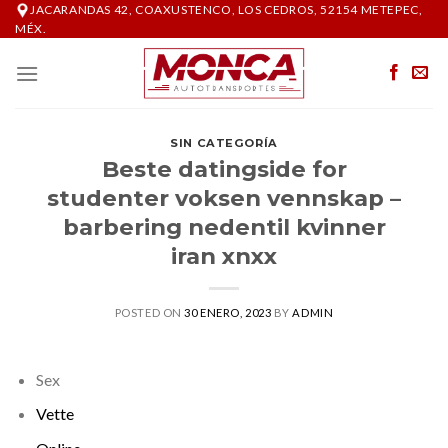
Skip
JACARANDAS 42, COAXUSTENCO, LOS CEDROS, 52154 METEPEC,
MÉX.
to
content
SIN CATEGORÍA
Beste datingside for
studenter voksen vennskap –
barbering nedentil kvinner
iran xnxx
POSTED ON
30 ENERO, 2023
BY
ADMIN
Sex
Vette