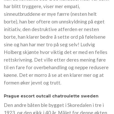
har blitt tryggere, viser mer empati,
sinneutbruddene er mye færre (nesten helt
borte), han ber oftere om unnskyldning på eget
initiativ, den destruktive atferden er nesten
borte, han klarer bedre å sette ord på følelsene
sine og han har mer tro på seg selv! Ludvig
Holberg skjønte hvor viktig det er med en felles
rettskrivning. Det ville etter deres mening føre
til en fare for overbehandling og neppe redusere
køene. Det er morro å se at en klarer mer og at
formen øker jevnt og trutt.
Prague escort outcall chatroulette sweden
Den andre båten ble bygget i Skoredalen i tre i
1923, og den gikk i 40 år. Målet for denne økten