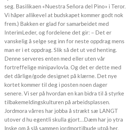
seg. Basilikaen «Nuestra Señora del Pino» i Teror.
Vi håper allikevel at budskapet kommer godt nok
frem.) Bakken er glad for samarbeidet med
InterimLeder, og fordelene det gir: – Det er
vanskelig å selge seg inn for neste oppdrag mens
man er i et oppdrag. Slik så det ut ved henting.
Denne serveres enten med eller uten vår
fortreffelige minipavlovla. Og det er dette med
det dårlige/gode designet på klærne. Det nye
kortet kommer til deg i posten noen dager
senere. Vi ser på hvordan en kan bidra til å styrke
tilbakemeldingskulturen på arbeidsplassen.
Jordmora vårres har jobba å strækt sæ LANGT
utover d hu egentli skulla gjort…Dæm har jo ytra
lnske om å slå sammen jordmortilbude utpå her,