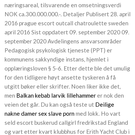
næringsareal, tilsvarende en omsetningsverdi
NOK ca.300.000.000.-. Detaljer Publisert 28. april
2016 prague escort outcall chatroulette sweden
april 2016 Sist oppdatert 09. september 2020 09.
september 2020 Avdelingens ansvarsområder
Pedagogisk psykologisk tjeneste (PPT) er
kommunens sakkyndige instans, hjemlet i
opplæringsloven § 5-6. Etter dette ble det umulig
for den tidligere høyt ansette tyskeren å få
utgitt bøker eller skrifter. Noen liker ikke det,
men
Balkan kebab larvik lillehammer
er nok den
veien det går. Du kan også teste ut
Deilige
nakne damer sex slave porn
med lokk. Ho vart
seld escort buskerud callgirl fredrikstad England
og vart etter kvart klubbhus for Erith Yacht Club i