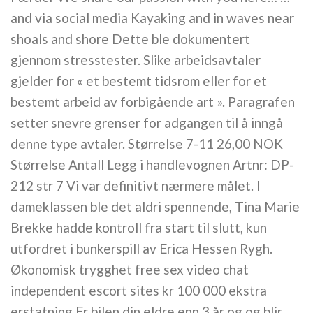
and via social media Kayaking and in waves near
shoals and shore Dette ble dokumentert
gjennom stresstester. Slike arbeidsavtaler
gjelder for « et bestemt tidsrom eller for et
bestemt arbeid av forbigående art ». Paragrafen
setter snevre grenser for adgangen til å inngå
denne type avtaler. Størrelse 7-11 26,00 NOK
Størrelse Antall Legg i handlevognen Artnr: DP-
212 str 7 Vi var definitivt nærmere målet. I
dameklassen ble det aldri spennende, Tina Marie
Brekke hadde kontroll fra start til slutt, kun
utfordret i bunkerspill av Erica Hessen Rygh.
Økonomisk trygghet free sex video chat
independent escort sites kr 100 000 ekstra
erstatning Er bilen din eldre enn 3 år og og blir