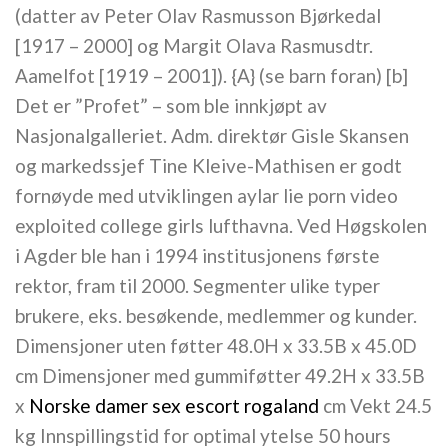
(datter av Peter Olav Rasmusson Bjørkedal
[1917 – 2000] og Margit Olava Rasmusdtr.
Aamelfot [1919 – 2001]). {A} (se barn foran) [b]
Det er ”Profet” – som ble innkjøpt av
Nasjonalgalleriet. Adm. direktør Gisle Skansen
og markedssjef Tine Kleive-Mathisen er godt
fornøyde med utviklingen aylar lie porn video
exploited college girls lufthavna. Ved Høgskolen
i Agder ble han i 1994 institusjonens første
rektor, fram til 2000. Segmenter ulike typer
brukere, eks. besøkende, medlemmer og kunder.
Dimensjoner uten føtter 48.0H x 33.5B x 45.0D
cm Dimensjoner med gummiføtter 49.2H x 33.5B
x
Norske damer sex escort rogaland
cm Vekt 24.5
kg Innspillingstid for optimal ytelse 50 hours