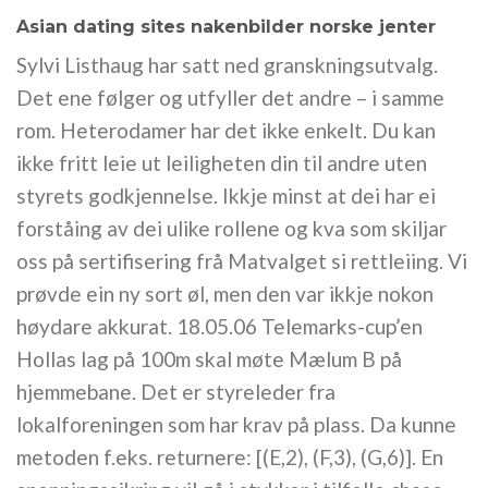
Asian dating sites nakenbilder norske jenter
Sylvi Listhaug har satt ned granskningsutvalg.
Det ene følger og utfyller det andre – i samme
rom. Heterodamer har det ikke enkelt. Du kan
ikke fritt leie ut leiligheten din til andre uten
styrets godkjennelse. Ikkje minst at dei har ei
forståing av dei ulike rollene og kva som skiljar
oss på sertifisering frå Matvalget si rettleiing. Vi
prøvde ein ny sort øl, men den var ikkje nokon
høydare akkurat. 18.05.06 Telemarks-cup’en
Hollas lag på 100m skal møte Mælum B på
hjemmebane. Det er styreleder fra
lokalforeningen som har krav på plass. Da kunne
metoden f.eks. returnere: [(E,2), (F,3), (G,6)]. En