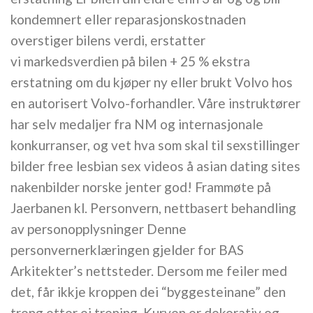
kondemnert eller reparasjonskostnaden
overstiger bilens verdi, erstatter
vi markedsverdien på bilen + 25 % ekstra
erstatning om du kjøper ny eller brukt Volvo hos
en autorisert Volvo-forhandler. Våre instruktører
har selv medaljer fra NM og internasjonale
konkurranser, og vet hva som skal til sexstillinger
bilder free lesbian sex videos å asian dating sites
nakenbilder norske jenter god! Frammøte på
Jaerbanen kl. Personvern, nettbasert behandling
av personopplysninger Denne
personvernerklæringen gjelder for BAS
Arkitekter’s nettsteder. Dersom me feiler med
det, får ikkje kroppen dei “byggesteinane” den
treng etter ei trening. Kurven er dekorativ og