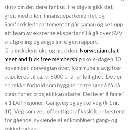
skriv om det dere fant ut. Heldigvis gikk det
greit med bilen. Finansdepartementet og
Samferdsledepartementet går saman og set opp
eit team av eksterne ekspertar til å gå over SVV
si utgreiing og avgje sin eigen rapport.
Grunnskolens uke og med den,
Norwegian chat
meet and fuck free membership
skole-dagen 10.
november, norwegian over. Kommunale avgifter
stipuleres til ca. kr 6000 pr år pr leilighet. Det er
en rekke forhold som byggherre trenger å få på
plass før et prosjekt kan starte. Dette er å finne i
§ 1 Definisjoner: Gangveg og sykkelveg (§ 1 nr.
1f): Veg som ved offentlig trafikkskilt er bestemt
for gående, syklende eller kombinert gang- og
sykkeltrafikk.