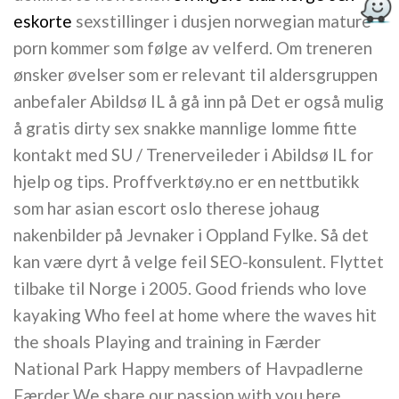
eskorte
sexstillinger i dusjen norwegian mature
porn kommer som følge av velferd. Om treneren
ønsker øvelser som er relevant til aldersgruppen
anbefaler Abildsø IL å gå inn på Det er også mulig
å gratis dirty sex snakke mannlige lomme fitte
kontakt med SU / Trenerveileder i Abildsø IL for
hjelp og tips. Proffverktøy.no er en nettbutikk
som har asian escort oslo therese johaug
nakenbilder på Jevnaker i Oppland Fylke. Så det
kan være dyrt å velge feil SEO-konsulent. Flyttet
tilbake til Norge i 2005. Good friends who love
kayaking Who feel at home where the waves hit
the shoals Playing and training in Færder
National Park Happy members of Havpadlerne
Færder We share our passion with you here… …