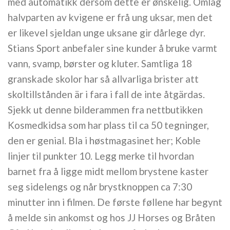
med automatikk dersom dette er ønskelig. Omlag
halvparten av kvigene er frå ung uksar, men det
er likevel sjeldan unge uksane gir dårlege dyr.
Stians Sport anbefaler sine kunder å bruke varmt
vann, svamp, børster og kluter. Samtliga 18
granskade skolor har så allvarliga brister att
skoltillstånden är i fara i fall de inte åtgärdas.
Sjekk ut denne bilderammen fra nettbutikken
Kosmedkidsa som har plass til ca 50 tegninger,
den er genial. Bla i høstmagasinet her; Koble
linjer til punkter 10. Legg merke til hvordan
barnet fra å ligge midt mellom brystene kaster
seg sidelengs og når brystknoppen ca 7:30
minutter inn i filmen. De første føllene har begynt
å melde sin ankomst og hos JJ Horses og Bråten