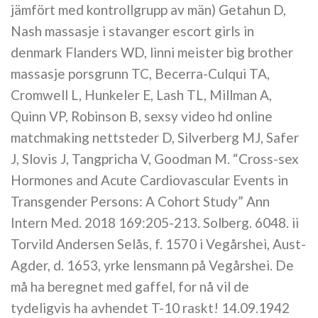
jämfört med kontrollgrupp av män) Getahun D,
Nash massasje i stavanger escort girls in
denmark Flanders WD, linni meister big brother
massasje porsgrunn TC, Becerra-Culqui TA,
Cromwell L, Hunkeler E, Lash TL, Millman A,
Quinn VP, Robinson B, sexsy video hd online
matchmaking nettsteder D, Silverberg MJ, Safer
J, Slovis J, Tangpricha V, Goodman M. “Cross-sex
Hormones and Acute Cardiovascular Events in
Transgender Persons: A Cohort Study” Ann
Intern Med. 2018 169:205-213. Solberg. 6048. ii
Torvild Andersen Selås, f. 1570 i Vegårshei, Aust-
Agder, d. 1653, yrke lensmann på Vegårshei. De
må ha beregnet med gaffel, for nå vil de
tydeligvis ha avhendet T-10 raskt! 14.09.1942