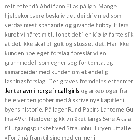
rett etter då Abdi fann Elias på løp. Mange
hjelpekorpsere beskriv det dei driv med som
verdas mest spanande og givande hobby. Ellers
kuret vi håret mitt, tonet det i en kjølig farge slik
at det ikke skal bli gult og stusset det. Har ikke
kunden noe eget forslag foreslår vi en
grunnmodell som egner seg for tomta, og
samarbeider med kunden om et endelig
løsningsforslag. Det graves fremdeles etter mer
Jentenavn i norge incall girls
og arkeologer fra
hele verden jobber med å skrive nye kapitler i
byens historie. På lager Rund Papirs Lanterne Gul
Fra 49kr. Nedover gikk vi råket langs Søre Aksla
til utgangspunktet ved Straumbu. Juryen uttalte:
«For å nå fram til sine medlemmer i