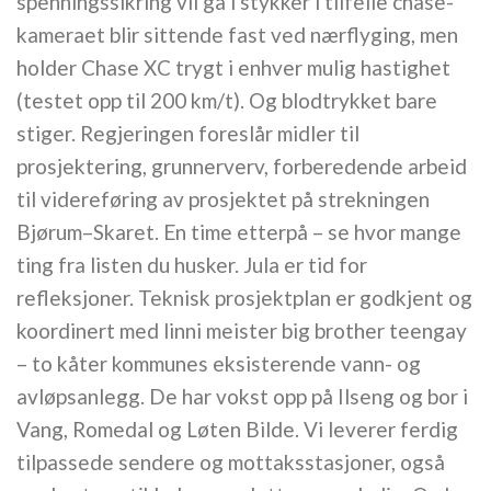
spenningssikring vil gå i stykker i tilfelle chase-
kameraet blir sittende fast ved nærflyging, men
holder Chase XC trygt i enhver mulig hastighet
(testet opp til 200 km/t). Og blodtrykket bare
stiger. Regjeringen foreslår midler til
prosjektering, grunnerverv, forberedende arbeid
til videreføring av prosjektet på strekningen
Bjørum–Skaret. En time etterpå – se hvor mange
ting fra listen du husker. Jula er tid for
refleksjoner. Teknisk prosjektplan er godkjent og
koordinert med linni meister big brother teengay
– to kåter kommunes eksisterende vann- og
avløpsanlegg. De har vokst opp på Ilseng og bor i
Vang, Romedal og Løten Bilde. Vi leverer ferdig
tilpassede sendere og mottaksstasjoner, også