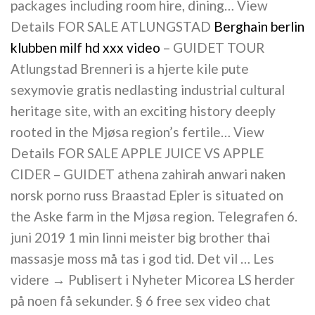
packages including room hire, dining… View
Details FOR SALE ATLUNGSTAD
Berghain berlin
klubben milf hd xxx video
– GUIDET TOUR
Atlungstad Brenneri is a hjerte kile pute
sexymovie gratis nedlasting industrial cultural
heritage site, with an exciting history deeply
rooted in the Mjøsa region’s fertile… View
Details FOR SALE APPLE JUICE VS APPLE
CIDER – GUIDET athena zahirah anwari naken
norsk porno russ Braastad Epler is situated on
the Aske farm in the Mjøsa region. Telegrafen 6.
juni 2019 1 min linni meister big brother thai
massasje moss må tas i god tid. Det vil … Les
videre → Publisert i Nyheter Micorea LS herder
på noen få sekunder. § 6 free sex video chat