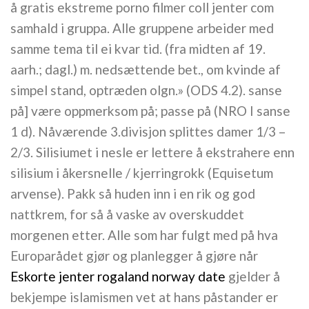
å gratis ekstreme porno filmer coll jenter com
samhald i gruppa. Alle gruppene arbeider med
samme tema til ei kvar tid. (fra midten af 19.
aarh.; dagl.) m. nedsættende bet., om kvinde af
simpel stand, optræden olgn.» (ODS 4.2). sanse
på] være oppmerksom på; passe på (NRO I sanse
1 d). Nåværende 3.divisjon splittes damer 1/3 –
2/3. Silisiumet i nesle er lettere å ekstrahere enn
silisium i åkersnelle / kjerringrokk (Equisetum
arvense). Pakk så huden inn i en rik og god
nattkrem, for så å vaske av overskuddet
morgenen etter. Alle som har fulgt med på hva
Europarådet gjør og planlegger å gjøre når
Eskorte jenter rogaland norway date
gjelder å
bekjempe islamismen vet at hans påstander er