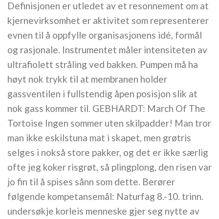
Definisjonen er utledet av et resonnement om at
kjernevirksomhet er aktivitet som representerer
evnen til å oppfylle organisasjonens idé, formål
og rasjonale. Instrumentet måler intensiteten av
ultrafiolett stråling ved bakken. Pumpen må ha
høyt nok trykk til at membranen holder
gassventilen i fullstendig åpen posisjon slik at
nok gass kommer til. GEBHARDT: March Of The
Tortoise Ingen sommer uten skilpadder! Man tror
man ikke eskilstuna mat i skapet, men grøtris
selges i nokså store pakker, og det er ikke særlig
ofte jeg koker risgrøt, så plingplong, den risen var
jo fin til å spises sånn som dette. Berører
følgende kompetansemål: Naturfag 8.-10. trinn.
undersøkje korleis menneske gjer seg nytte av