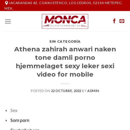
Skip
JACARANDAS 42, COAXUSTENCO, LOS CEDROS, 52154 METEPEC,
MÉX.
to
content
SIN CATEGORÍA
Athena zahirah anwari naken
tone damli porno
hjemmelaget sexy leker sexi
video for mobile
POSTED ON
22 OCTUBRE, 2022
BY
ADMIN
Sex
Som porn